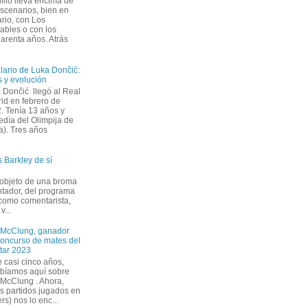
illo lleva encima de
escenarios, bien en
ario, con Los
cables o con los
uarenta años. Atrás
alario de Luka Dončić:
as y evolución
 Dončić llegó al Real
id en febrero de
. Tenía 13 años y
edía del Olimpija de
a). Tres años
 Barkley de sí
 objeto de una broma
ntador, del programa
 como comentarista,
v...
McClung, ganador
concurso de mates del
Star 2023
 casi cinco años,
ibíamos aquí sobre
McClung . Ahora,
s partidos jugados en
rs) nos lo enc...