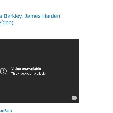
s Barkley, James Harden
(vídeo)
aceBook