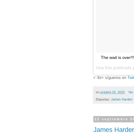
The wait is over
Una foto publicada
< /br> síguenos en
Twit
en
octubre 02, 2015
No 
Etiquetas:
James Harden
22 septiembre 2
James Harden 