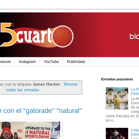
cebook
Instagram
YouTube
Publicidad
Entradas populares
as con la etiqueta
James Harden
.
Mostrar
La R
todas las entradas
Petr
La f
Euro
de l
con el "gatorade" "natural"
comp
como Recopa en 199
en e...
Loqu
balo