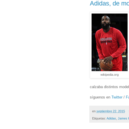
Adidas, de m
wikipedia.org
calzaba distintos mode
síguenos en
Twitter
/
F
en
septiembre 22, 2015
Etiquetas:
Adidas
,
James 