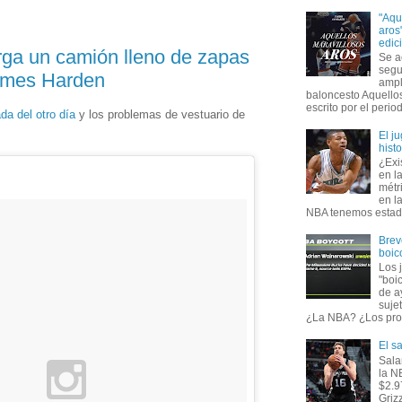
"Aqu
aros
edic
ga un camión lleno de zapas
Se a
segu
ames Harden
ampl
baloncesto Aquellos
escrito por el period
ada del otro día
y los problemas de vestuario de
El j
hist
¿Exi
en l
métr
en l
NBA tenemos estadís
Brev
boic
Los 
"boi
de a
suje
¿La NBA? ¿Los prop
El s
Sala
la N
$2.9
Griz