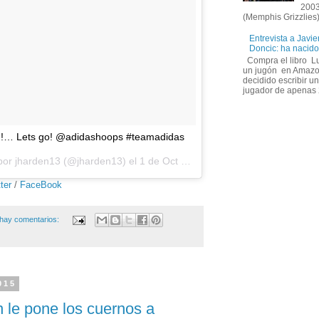
2003
(Memphis Grizzlies)
Entrevista a Javie
Doncic: ha nacido
Compra el libro Lu
un jugón en Amazo
decidido escribir un
jugador de apenas 
!!!!… Lets go! @adidashoops #teamadidas
 por jharden13 (@jharden13) el
1 de Oct de 2015 a la(s) 8:18 PDT
ter
/
FaceBook
hay comentarios:
015
le pone los cuernos a