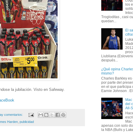
Loqu
los 
solit
Into
Trogloditas , casi c
quedan...
El s
cifr
Luka
Madr
2012
proc
Liubliana (Esloveni
después...
¿Qué opina Charles
mismo?
Charles Barkley es
por parte del prese
en el que participa
ose la jubilación. Visto en Safeway.
Earnie Johnson . El 
Mac 
aceBook
del 
All-
Hace
ay comentarios:
escr
Mac 
mes Harden
,
publicidad
apenas con solo do
la NBA (Bulls y Lake