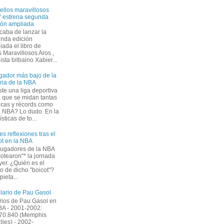
ellos maravillosos
" estrena segunda
ión ampliada
caba de lanzar la
nda edición
iada el libro de
 Maravillosos Aros ,
ista bilbaino Xabier...
ugador más bajo de la
oria de la NBA
ste una liga deportiva
a que se midan tantas
icas y récords como
a NBA? Lo dudo. En la
ticas de to...
es reflexiones tras el
ot en la NBA
jugadores de la NBA
cotearon"* la jornada
yer. ¿Quién es el
to de dicho "boicot"?
ieta...
alario de Pau Gasol
rios de Pau Gasol en
BA - 2001-2002:
70.840 (Memphis
zlies) - 2002-