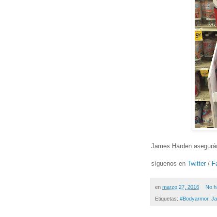
James Harden aseguránd
síguenos en
Twitter
/
F
en
marzo 27, 2016
No h
Etiquetas:
#Bodyarmor
,
Ja