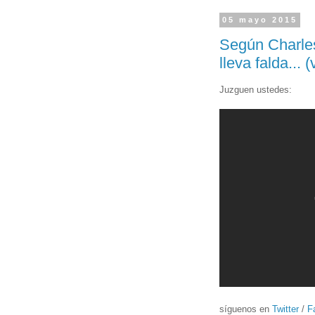
05 mayo 2015
Según Charle
lleva falda... 
Juzguen ustedes:
síguenos en
Twitter
/
F