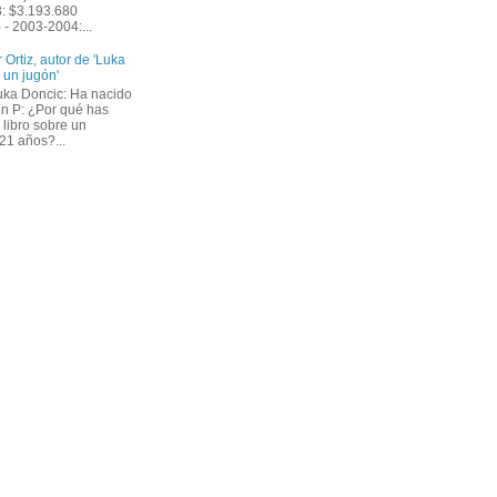
: $3.193.680
 - 2003-2004:...
r Ortiz, autor de 'Luka
 un jugón'
ka Doncic: Ha nacido
n P: ¿Por qué has
 libro sobre un
21 años?...