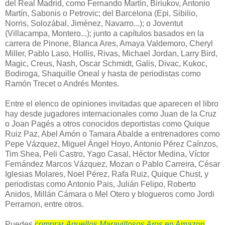
del Real Madrid, como Fernando Martín, Biriukov, Antonio
Martín, Sabonis o Petrovic; del Barcelona (Epi, Sibilio,
Norris, Solozábal, Jiménez, Navarro...); o Joventut
(Villacampa, Montero...); junto a capítulos basados en la
carrera de Pinone, Blanca Ares, Amaya Valdemoro, Cheryl
Miller, Pablo Laso, Hollis, Rivas, Michael Jordan, Larry Bird,
Magic, Creus, Nash, Oscar Schmidt, Galis, Divac, Kukoc,
Bodiroga, Shaquille Oneal y hasta de periodistas como
Ramón Trecet o Andrés Montes.
Entre el elenco de opiniones invitadas que aparecen el libro
hay desde jugadores internacionales como Juan de la Cruz
o Joan Pagés a otros conocidos deportistas como Quique
Ruiz Paz, Abel Amón o Tamara Abalde a entrenadores como
Pepe Vázquez, Miguel Ángel Hoyo, Antonio Pérez Caínzos,
Tim Shea, Peli Castro, Yago Casal, Héctor Medina, Víctor
Fernández Marcos Vázquez, Mozan o Pablo Carreira, César
Iglesias Molares, Noel Pérez, Rafa Ruiz, Quique Chust, y
periodistas como Antonio Pais, Julián Felipo, Roberto
Anidos, Millán Cámara o Mel Otero y blogueros como Jordi
Perramon, entre otros.
Puedes
comprar
Aquellos Maravillosos Aros
en Amazon
.