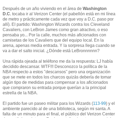
Después de un año viviendo en el área de
Washington
D.C.
tocaba ir al Verizon Center (el pabellón está en mi línea
de metro y prácticamente cada vez que voy a D.C. paso por
allí). El partido: Washington Wizards contra los Cleveland
Cavaliers, con LeBron James como gran atractivo, o eso
pensaba yo... Por la calle, muchos más aficionados con
camisetas de los Cavaliers que del equipo local. En la
arena, apenas media entrada. Y la sorpresa llega cuando se
va a dar el salto inicial. ¿Dónde está LeBronnnnnn?
Una rápida ojeada al teléfono me da la respuesta: LJ había
decidido descansar. WTF!!! Desconozco la política de la
NBA respecto a estos "descansos" pero una organización
que se mete en todos los charcos quizás debería de tomar
algún tipo de medidas para compensar a los aficionados
que compraron su entrada porque querían a la principal
estrella de la NBA.
El partido fue un paseo militar para los Wizards (
113-99
) y el
ambiente parecido al de una biblioteca, según mi santa. A
falta de un minuto para el final, el público del Verizon Center