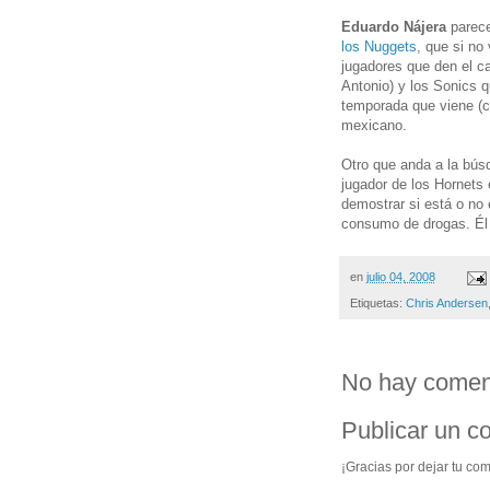
Eduardo Nájera
parece
los Nuggets
, que si no
jugadores que den el ca
Antonio) y los Sonics 
temporada que viene (ci
mexicano.
Otro que anda a la bús
jugador de los Hornets 
demostrar si está o no
consumo de drogas. Él 
en
julio 04, 2008
Etiquetas:
Chris Andersen
No hay coment
Publicar un c
¡Gracias por dejar tu com