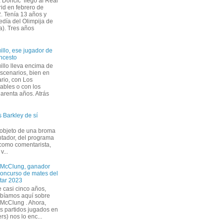
 Dončić llegó al Real
id en febrero de
. Tenía 13 años y
edía del Olimpija de
a). Tres años
illo, ese jugador de
ncesto
illo lleva encima de
escenarios, bien en
ario, con Los
cables o con los
uarenta años. Atrás
 Barkley de sí
 objeto de una broma
ntador, del programa
 como comentarista,
v...
McClung, ganador
concurso de mates del
Star 2023
 casi cinco años,
ibíamos aquí sobre
McClung . Ahora,
s partidos jugados en
rs) nos lo enc...