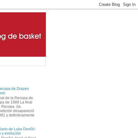
ecopa de Drazen
ovic
inal de la Recopa de
pa de 1989 La final
a Recopa (la
etición desapareció
1 y definitivamente
alario de Luka Dončić:
as y evolución