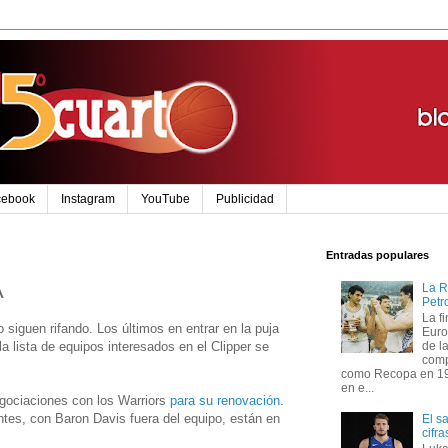
cebook
Instagram
YouTube
Publicidad
Entradas populares
A
La R
Petr
La f
 siguen rifando. Los últimos en entrar en la puja
Euro
a lista de equipos interesados en el Clipper se
de l
comp
como Recopa en 199
en e...
gociaciones con los Warriors
para su renovación
.
tes, con Baron Davis fuera del equipo, están en
El s
cifr