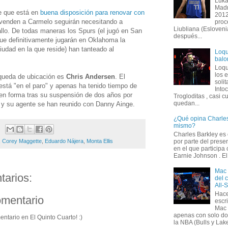
Luka
Madr
 que está en
buena disposición para renovar con
2012
 venden a Carmelo seguirán necesitando a
proc
Liubliana (Esloveni
llo. De todas maneras los Spurs (el jugó en San
después...
que definitivamente jugarán en Oklahoma la
udad en la que reside) han tanteado al
Loqu
balo
Loqu
los 
queda de ubicación es
Chris Andersen
. El
solit
está "en el paro" y apenas ha tenido tiempo de
Into
 en forma tras su suspensión de dos años por
Trogloditas , casi c
quedan...
y su agente se han reunido con Danny Ainge.
¿Qué opina Charles
mismo?
Charles Barkley es
por parte del prese
,
Corey Maggette
,
Eduardo Nájera
,
Monta Ellis
en el que participa
Earnie Johnson . El 
Mac 
arios:
del 
All-
Hace
omentario
escr
Mac 
apenas con solo do
entario en El Quinto Cuarto! :)
la NBA (Bulls y Lake