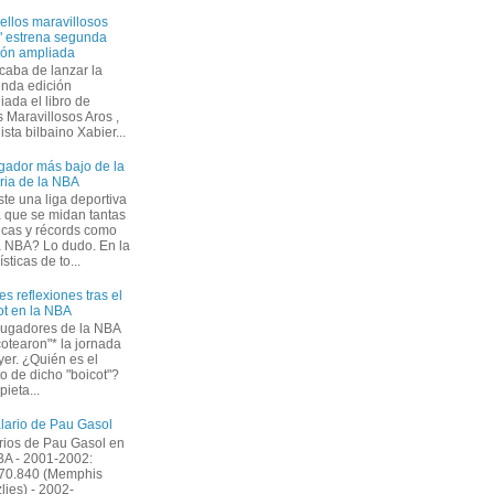
ellos maravillosos
" estrena segunda
ión ampliada
caba de lanzar la
nda edición
iada el libro de
 Maravillosos Aros ,
ista bilbaino Xabier...
ugador más bajo de la
oria de la NBA
ste una liga deportiva
a que se midan tantas
icas y récords como
a NBA? Lo dudo. En la
ticas de to...
es reflexiones tras el
ot en la NBA
jugadores de la NBA
cotearon"* la jornada
yer. ¿Quién es el
to de dicho "boicot"?
ieta...
alario de Pau Gasol
rios de Pau Gasol en
BA - 2001-2002:
70.840 (Memphis
zlies) - 2002-