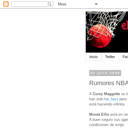
Inicio
Twitter
Fa
04 julio 2008
Rumores NB
A
Corey Maggette
se lo
han sido
los Jazz
pero l
está haciendo infinita.
Monta Ellis
está en ne
A buen seguro sus agen
condiciones de exigir.