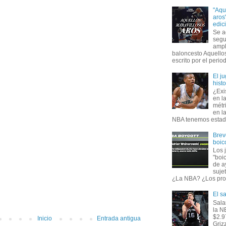
"Aqu
aros
edic
Se a
segu
ampl
baloncesto Aquellos
escrito por el period
El j
hist
¿Exi
en l
métr
en l
NBA tenemos estadís
Brev
boic
Los 
"boi
de a
suje
¿La NBA? ¿Los prop
El s
Sala
la N
$2.9
Inicio
Entrada antigua
Griz