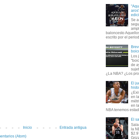
"Aqu
aros
edic
Se a
segu
ampl
baloncesto Aquellos
escrito por el period
Brev
boic
Los 
"boi
de a
suje
¿La NBA? ¿Los prop
El j
hist
¿Exi
en l
métr
en l
NBA tenemos estadís
El s
Sala
Inicio
Entrada antigua
la N
$2.9
entarios (Atom)
Griz