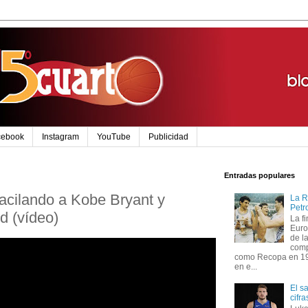
cebook
Instagram
YouTube
Publicidad
Entradas populares
acilando a Kobe Bryant y
La R
Petr
d (vídeo)
La f
Euro
de l
comp
como Recopa en 199
en e...
El s
cifr