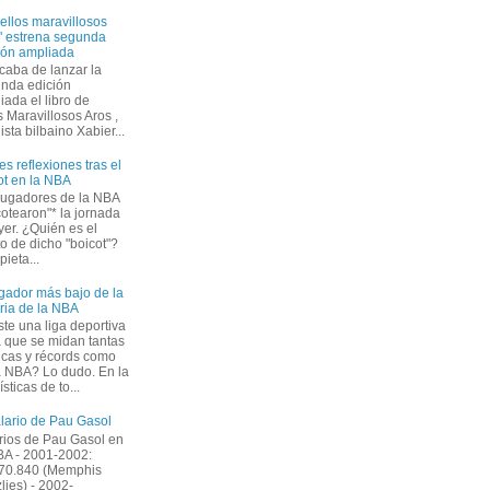
ellos maravillosos
" estrena segunda
ión ampliada
caba de lanzar la
nda edición
iada el libro de
 Maravillosos Aros ,
ista bilbaino Xabier...
es reflexiones tras el
ot en la NBA
jugadores de la NBA
cotearon"* la jornada
yer. ¿Quién es el
to de dicho "boicot"?
ieta...
ugador más bajo de la
oria de la NBA
ste una liga deportiva
a que se midan tantas
icas y récords como
a NBA? Lo dudo. En la
ticas de to...
alario de Pau Gasol
rios de Pau Gasol en
BA - 2001-2002:
70.840 (Memphis
zlies) - 2002-