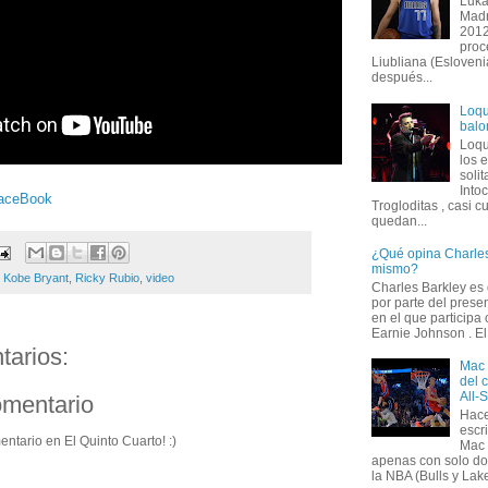
Luka
Madr
2012
proc
Liubliana (Esloveni
después...
Loqu
balo
Loqu
los 
solit
Into
aceBook
Trogloditas , casi c
quedan...
¿Qué opina Charles
mismo?
,
Kobe Bryant
,
Ricky Rubio
,
video
Charles Barkley es
por parte del prese
en el que participa
Earnie Johnson . El 
arios:
Mac 
del 
All-
omentario
Hace
escr
entario en El Quinto Cuarto! :)
Mac 
apenas con solo do
la NBA (Bulls y Lake