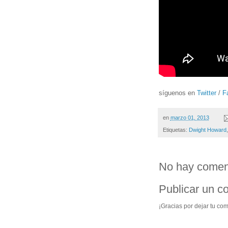
síguenos en
Twitter
/
F
en
marzo 01, 2013
Etiquetas:
Dwight Howard
No hay coment
Publicar un c
¡Gracias por dejar tu com