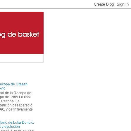
ecopa de Drazen
ovic
inal de la Recopa de
pa de 1989 La final
a Recopa (la
etición desapareció
1 y definitivamente
alario de Luka Dončić:
as y evolución