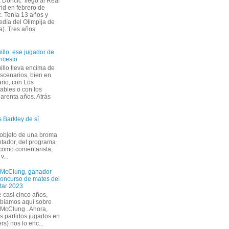
 Dončić llegó al Real
id en febrero de
. Tenía 13 años y
edía del Olimpija de
a). Tres años
illo, ese jugador de
ncesto
illo lleva encima de
escenarios, bien en
ario, con Los
cables o con los
uarenta años. Atrás
 Barkley de sí
 objeto de una broma
ntador, del programa
 como comentarista,
v...
McClung, ganador
concurso de mates del
Star 2023
 casi cinco años,
ibíamos aquí sobre
McClung . Ahora,
s partidos jugados en
rs) nos lo enc...