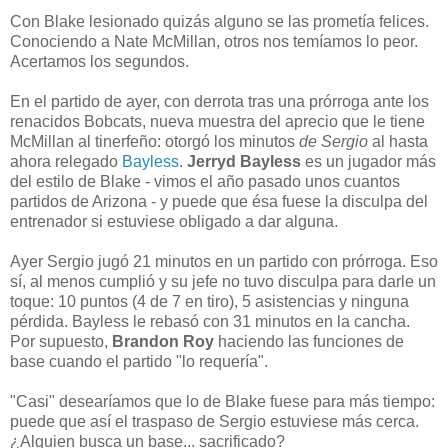
Con Blake lesionado quizás alguno se las prometía felices.
Conociendo a Nate McMillan, otros nos temíamos lo peor.
Acertamos los segundos.
En el partido de ayer, con derrota tras una prórroga ante los
renacidos Bobcats, nueva muestra del aprecio que le tiene
McMillan al tinerfeño: otorgó los minutos
de Sergio
al hasta
ahora relegado
Bayless
.
Jerryd Bayless
es un jugador más
del estilo de Blake - vimos el año pasado unos cuantos
partidos de Arizona - y puede que ésa fuese la disculpa del
entrenador si estuviese obligado a dar alguna.
Ayer Sergio jugó 21 minutos en un partido con prórroga. Eso
sí, al menos cumplió y su jefe no tuvo disculpa para darle un
toque: 10 puntos (4 de 7 en tiro), 5 asistencias y ninguna
pérdida. Bayless le rebasó con 31 minutos en la cancha.
Por supuesto,
Brandon Roy
haciendo las funciones de
base cuando el partido "lo requería".
"Casi" desearíamos que lo de Blake fuese para más tiempo:
puede que así el traspaso de Sergio estuviese más cerca.
¿Alguien busca un base... sacrificado?