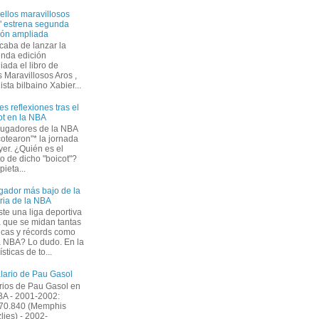
ellos maravillosos
" estrena segunda
ión ampliada
caba de lanzar la
nda edición
iada el libro de
 Maravillosos Aros ,
ista bilbaino Xabier...
es reflexiones tras el
ot en la NBA
jugadores de la NBA
cotearon"* la jornada
yer. ¿Quién es el
to de dicho "boicot"?
ieta...
ugador más bajo de la
oria de la NBA
ste una liga deportiva
a que se midan tantas
icas y récords como
a NBA? Lo dudo. En la
ticas de to...
alario de Pau Gasol
rios de Pau Gasol en
BA - 2001-2002:
70.840 (Memphis
zlies) - 2002-