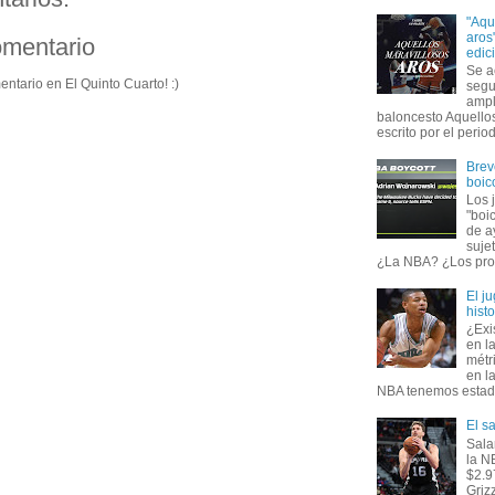
"Aqu
aros
omentario
edic
Se a
entario en El Quinto Cuarto! :)
segu
ampl
baloncesto Aquellos
escrito por el period
Brev
boic
Los 
"boi
de a
suje
¿La NBA? ¿Los prop
El j
hist
¿Exi
en l
métr
en l
NBA tenemos estadís
El s
Sala
la N
$2.9
Griz