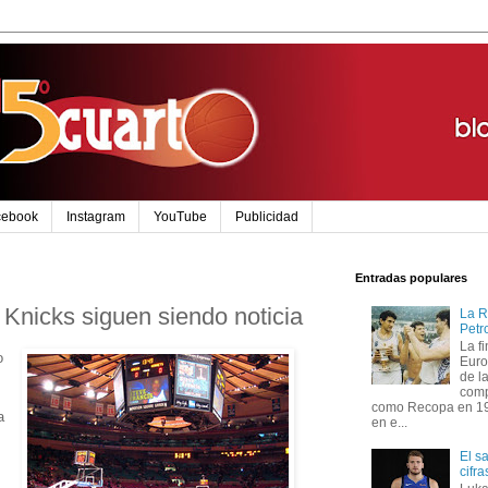
cebook
Instagram
YouTube
Publicidad
Entradas populares
Knicks siguen siendo noticia
La R
Petr
La f
o
Euro
de l
comp
como Recopa en 199
a
en e...
El s
cifr