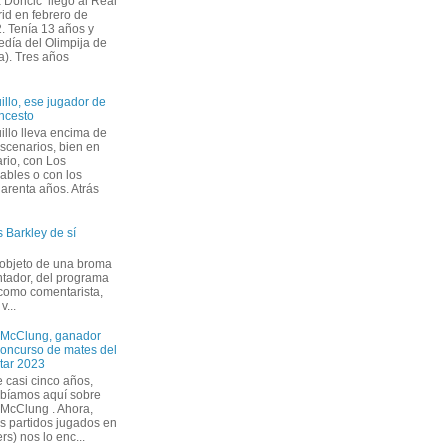
 Dončić llegó al Real
id en febrero de
. Tenía 13 años y
edía del Olimpija de
a). Tres años
illo, ese jugador de
ncesto
illo lleva encima de
escenarios, bien en
ario, con Los
cables o con los
uarenta años. Atrás
 Barkley de sí
 objeto de una broma
ntador, del programa
 como comentarista,
v...
McClung, ganador
concurso de mates del
Star 2023
 casi cinco años,
ibíamos aquí sobre
McClung . Ahora,
s partidos jugados en
rs) nos lo enc...