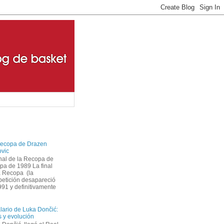
ecopa de Drazen
ovic
inal de la Recopa de
pa de 1989 La final
a Recopa (la
etición desapareció
1 y definitivamente
alario de Luka Dončić:
as y evolución