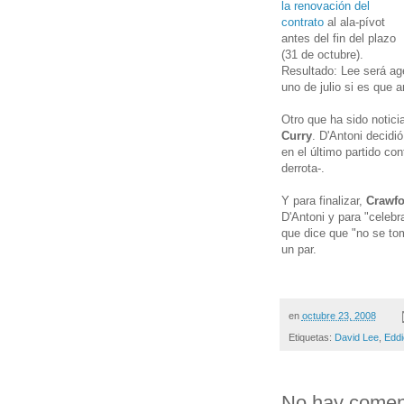
la renovación del
contrato
al ala-pívot
antes del fin del plazo
(31 de octubre).
Resultado: Lee será agen
uno de julio si es que 
Otro que ha sido notic
Curry
. D'Antoni decidió
en el último partido con
derrota-.
Y para finalizar,
Crawfo
D'Antoni y para "celeb
que dice que "no se to
un par.
en
octubre 23, 2008
Etiquetas:
David Lee
,
Eddi
No hay coment