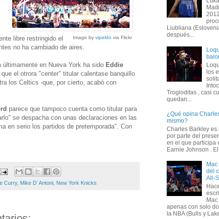
Luka
Madr
2012
proc
Liubliana (Esloveni
después...
te libre restringido el
Image by
vipeldo
via Flickr
antes no ha cambiado de aires.
Loqu
balo
ia últimamente en Nueva York ha sido
Eddie
Loqu
los 
 que el otrora "center" titular calentase banquillo
solit
tra los Celtics -que, por cierto, acabó con
Into
Trogloditas , casi c
quedan...
rd
parece que tampoco cuenta como titular para
¿Qué opina Charles
rarlo" se despacha con unas declaraciones en las
mismo?
ma en serio los partidos de pretemporada". Con
Charles Barkley es
por parte del prese
en el que participa
Earnie Johnson . El 
Mac 
del 
All-
e Curry
,
Mike D´Antoni
,
New York Knicks
Hace
escr
Mac 
apenas con solo do
la NBA (Bulls y Lake
arios: