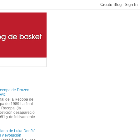
ecopa de Drazen
ovic
inal de la Recopa de
pa de 1989 La final
a Recopa (la
etición desapareció
1 y definitivamente
alario de Luka Dončić:
as y evolución