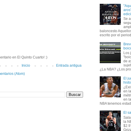
"Aqu
aros
edic
Se a
segu
ampl
baloncesto Aquellos
escrito por el period
Brev
boic
Los 
"boi
entario en El Quinto Cuarto! :)
de a
suje
Inicio
Entrada antigua
¿La NBA? ¿Los prop
entarios (Atom)
El j
hist
¿Exi
en l
métr
en l
NBA tenemos estadís
El s
Sala
la N
$2.9
Griz