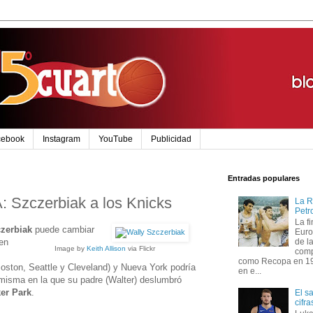
cebook
Instagram
YouTube
Publicidad
Entradas populares
 Szczerbiak a los Knicks
La R
Petr
La f
zerbiak
puede cambiar
Euro
en
de l
Image by
Keith Allison
via Flickr
comp
como Recopa en 199
oston, Seattle y Cleveland) y Nueva York podría
en e...
misma en la que su padre (Walter) deslumbró
er Park
.
El s
cifr