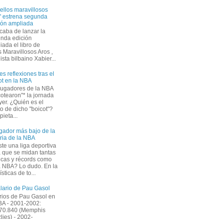
ellos maravillosos
" estrena segunda
ión ampliada
caba de lanzar la
nda edición
iada el libro de
 Maravillosos Aros ,
ista bilbaino Xabier...
es reflexiones tras el
ot en la NBA
jugadores de la NBA
cotearon"* la jornada
yer. ¿Quién es el
to de dicho "boicot"?
ieta...
ugador más bajo de la
oria de la NBA
ste una liga deportiva
a que se midan tantas
icas y récords como
a NBA? Lo dudo. En la
ticas de to...
alario de Pau Gasol
rios de Pau Gasol en
BA - 2001-2002:
70.840 (Memphis
zlies) - 2002-