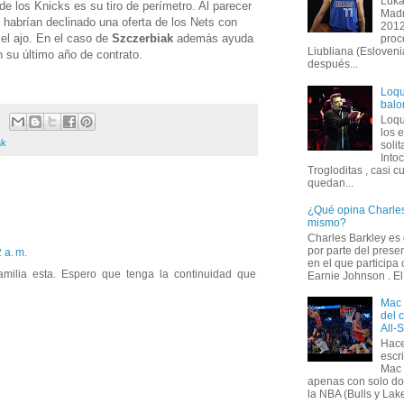
Luka
de los Knicks es su tiro de perímetro. Al parecer
Madr
 habrían declinado una oferta de los Nets con
2012
el ajo. En el caso de
Szczerbiak
además ayuda
proc
Liubliana (Esloveni
 su último año de contrato.
después...
Loqu
balo
Loqu
los 
ak
solit
Into
Trogloditas , casi c
quedan...
¿Qué opina Charles
mismo?
Charles Barkley es
por parte del prese
 a. m.
en el que participa
amilia esta. Espero que tenga la continuidad que
Earnie Johnson . El 
Mac 
del 
All-
Hace
escr
Mac 
apenas con solo do
la NBA (Bulls y Lake