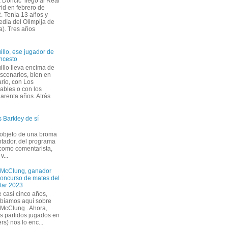
 Dončić llegó al Real
id en febrero de
. Tenía 13 años y
edía del Olimpija de
a). Tres años
illo, ese jugador de
ncesto
illo lleva encima de
escenarios, bien en
ario, con Los
cables o con los
uarenta años. Atrás
 Barkley de sí
 objeto de una broma
ntador, del programa
 como comentarista,
v...
McClung, ganador
concurso de mates del
Star 2023
 casi cinco años,
ibíamos aquí sobre
McClung . Ahora,
s partidos jugados en
rs) nos lo enc...