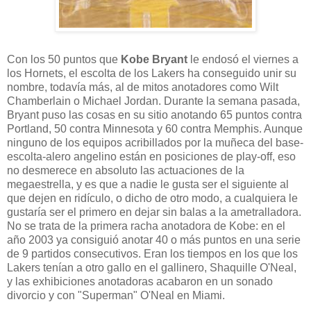
Con los 50 puntos que
Kobe Bryant
le endosó el viernes a
los Hornets, el escolta de los Lakers ha conseguido unir su
nombre, todavía más, al de mitos anotadores como Wilt
Chamberlain o Michael Jordan. Durante la semana pasada,
Bryant puso las cosas en su sitio anotando 65 puntos contra
Portland, 50 contra Minnesota y 60 contra Memphis. Aunque
ninguno de los equipos acribillados por la muñeca del base-
escolta-alero angelino están en posiciones de play-off, eso
no desmerece en absoluto las actuaciones de la
megaestrella, y es que a nadie le gusta ser el siguiente al
que dejen en ridículo, o dicho de otro modo, a cualquiera le
gustaría ser el primero en dejar sin balas a la ametralladora.
No se trata de la primera racha anotadora de Kobe: en el
año 2003 ya consiguió anotar 40 o más puntos en una serie
de 9 partidos consecutivos. Eran los tiempos en los que los
Lakers tenían a otro gallo en el gallinero, Shaquille O'Neal,
y las exhibiciones anotadoras acabaron en un sonado
divorcio y con "Superman" O'Neal en Miami.